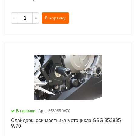
В корзину
В наличии
Арт.: 853985-W70
Слайдеры оси маятника мотоцикла GSG 853985-
W70