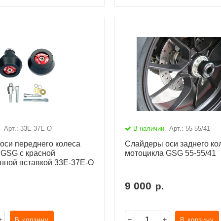
Арт.: 33E-37E-O
В наличии
Арт.: 55-55/41
оси переднего колеса
Слайдеры оси заднего ко
 GSG с красной
мотоцикла GSG 55-55/41
нной вставкой 33E-37E-O
9 000
р.
В корзину
В корзину