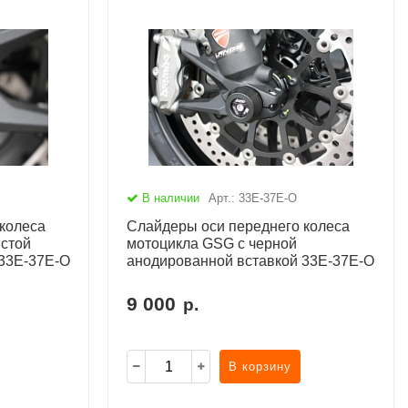
В наличии
Арт.: 33E-37E-O
колеса
Слайдеры оси переднего колеса
стой
мотоцикла GSG с черной
 33E-37E-O
анодированной вставкой 33E-37E-O
9 000
р.
В корзину