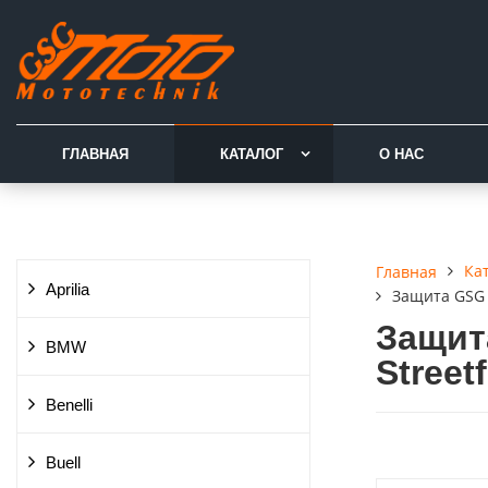
ГЛАВНАЯ
КАТАЛОГ
О НАС
Ка
Главная
Aprilia
Защита GSG д
Защита
BMW
Street
Benelli
Buell