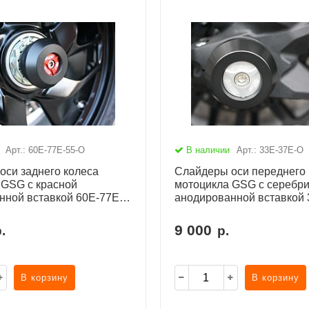
Арт.: 60E-77E-55-O
В наличии
Арт.: 33E-37E-O
оси заднего колеса
Слайдеры оси переднего 
 GSG с красной
мотоцикла GSG с серебри
нной вставкой 60E-77E-
анодированной вставкой
9 000
.
р.
В корзину
В корзину