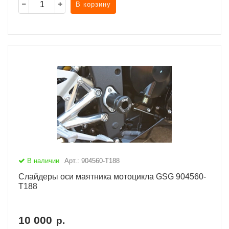
В корзину
В наличии
Арт.: 904560-T188
Слайдеры оси маятника мотоцикла GSG 904560-
T188
10 000
р.