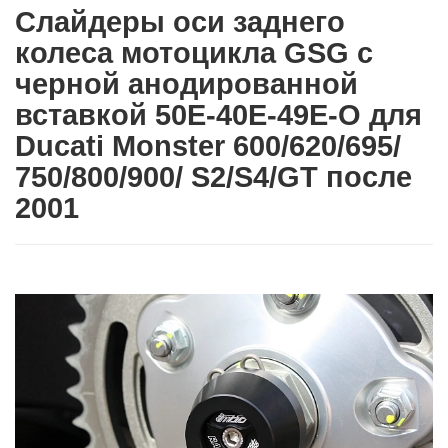
Слайдеры оси заднего
колеса мотоцикла GSG с
черной анодированной
вставкой 50E-40E-49E-O для
Ducati Monster 600/620/695/
750/800/900/ S2/S4/GT после
2001