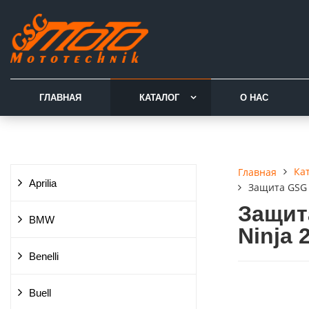
ГЛАВНАЯ
КАТАЛОГ
О НАС
Ка
Главная
Aprilia
Защита GSG д
Защит
BMW
Ninja 
Benelli
Buell