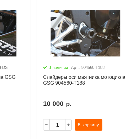
8-DS
В наличии
Арт.: 904560-T188
ла GSG
Слайдеры оси маятника мотоцикла
GSG 904560-T188
10 000
р.
В корзину