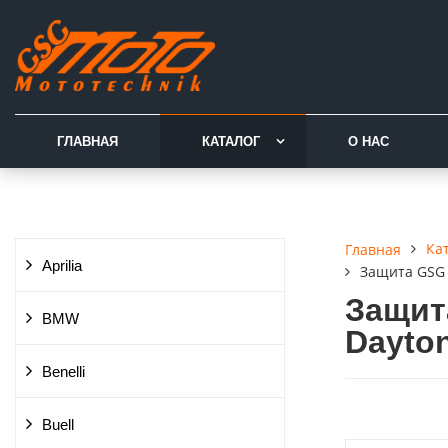
ГЛАВНАЯ
КАТАЛОГ
О НАС
Ка
Главная
Aprilia
Защита GSG 
Защита
BMW
Dayton
Benelli
Buell