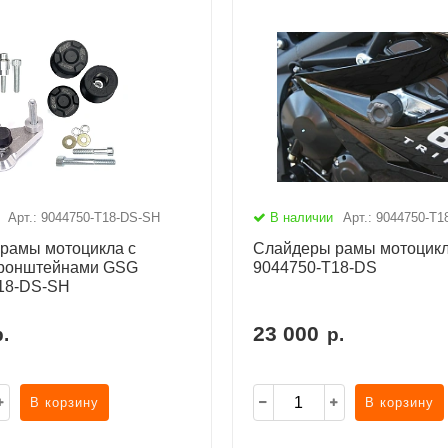
Арт.: 9044750-T18-DS-SH
В наличии
Арт.: 9044750-T1
рамы мотоцикла с
Слайдеры рамы мотоцик
кронштейнами GSG
9044750-T18-DS
18-DS-SH
23 000
р.
р.
В корзину
В корзину